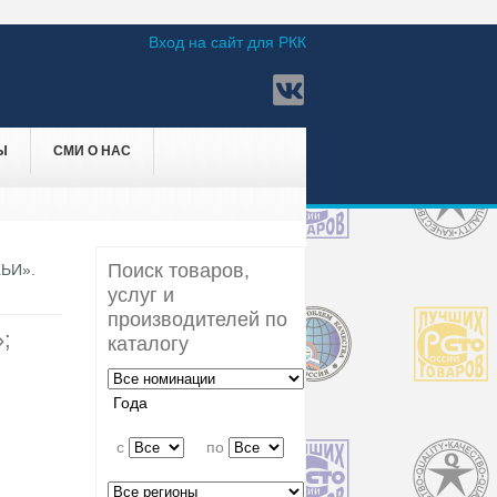
Вход на сайт для РКК
Ы
СМИ О НАС
Поиск товаров,
ЬИ».
услуг и
производителей по
;
каталогу
Года
c
по