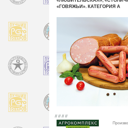
«ЛЮБИТЕЛЬСКАЯ», «СТОЛИЧ
«ГОВЯЖЬИ». КАТЕГОРИЯ А
// // // //
Произво