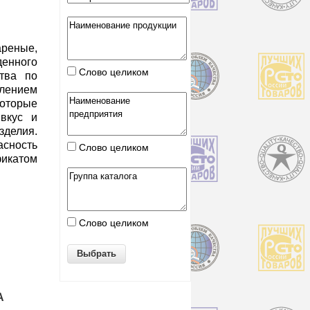
еные,
енного
Слово целиком
ства по
влением
торые
вкус и
зделия.
сность
Слово целиком
фикатом
Слово целиком
А