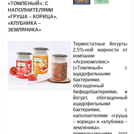
«ТОМЛЕНЫЙ»; С
НАПОЛНИТЕЛЯМИ
«ГРУША – КОРИЦА»,
«КЛУБНИКА –
ЗЕМЛЯНИКА»
Термостатные йогурты
2,5%-ной жирности от
компании
«Агрокомплекс»
(«Томленый» с
ацидофильными
бактериями,
обогащенный
бифидобактериями, и
йогурт, обогащенный
ацидофильными
бактериями, с
наполнителями «груша
– корица» и «клубника –
земляника»,
превращающими этот