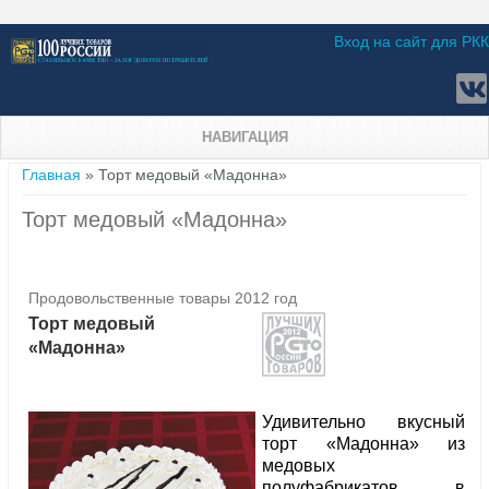
Вход на сайт для РКК
НАВИГАЦИЯ
Вы здесь
Главная
» Торт медовый «Мадонна»
Торт медовый «Мадонна»
Продовольственные товары 2012 год
Торт медовый
«Мадонна»
Удивительно вкусный
торт «Мадонна» из
медовых
полуфабрикатов в