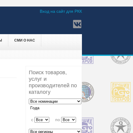
Вход на сайт для РКК
Ы
СМИ О НАС
Поиск товаров,
услуг и
производителей по
каталогу
Года
c
по