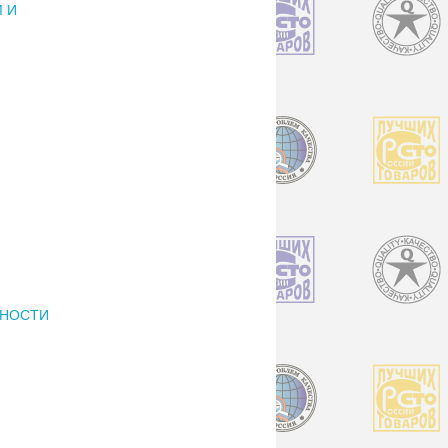
 И
РНОСТИ