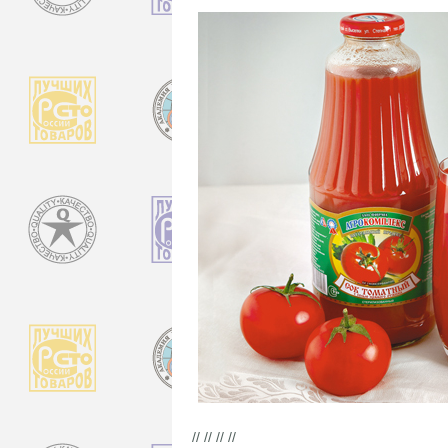
// // // //