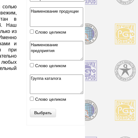
с солью
ежим,
отан в
3. Наш
лько из
Слово целиком
 Именно
нами и
ен при
ательно
 любых
Слово целиком
тельный
Слово целиком