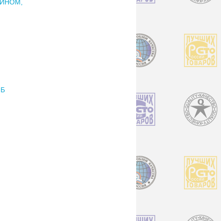
ЛИНОМ,
 Б