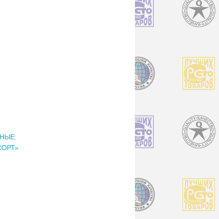
НЫЕ:
СОРТ»