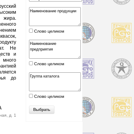
усский
ысоким
жира.
енного
нением
Слово целиком
васок,
дукту
ат. Не
еств и
й много
Слово целиком
рантией
вляется
рья до
Слово целиком
А
ая, д. 1