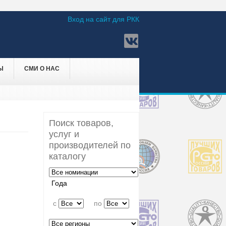
Вход на сайт для РКК
Ы
СМИ О НАС
Поиск товаров,
услуг и
производителей по
каталогу
Года
c
по