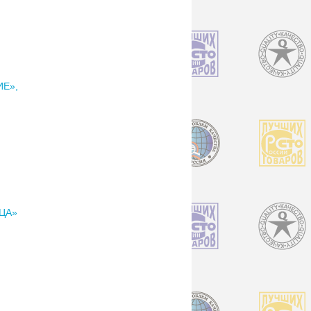
Е»,
ЦА»