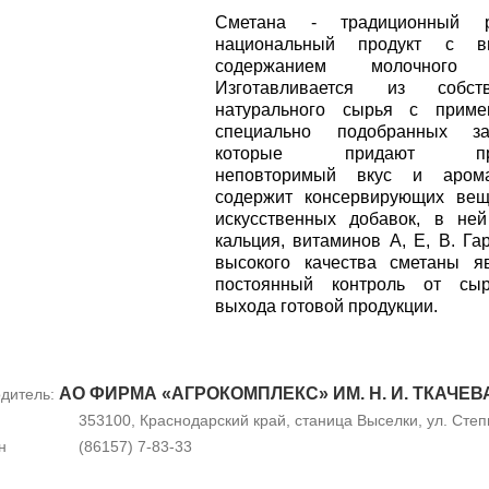
Сметана - традиционный р
национальный продукт с в
содержанием молочного 
Изготавливается из собств
натурального сырья с приме
специально подобранных зак
которые придают про
неповторимый вкус и аром
содержит консервирующих вещ
искусственных добавок, в не
кальция, витаминов А, Е, В. Га
высокого качества сметаны я
постоянный контроль от сы
выхода готовой продукции.
АО ФИРМА «АГРОКОМПЛЕКС» ИМ. Н. И. ТКАЧЕВ
дитель:
353100, Краснодарский край, станица Выселки, ул. Степн
н
(86157) 7-83-33