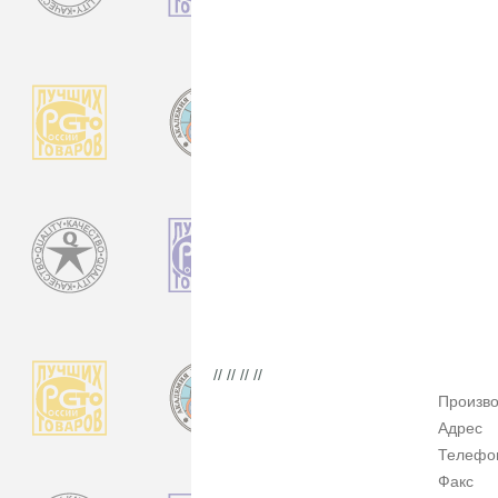
// // // //
Произво
Адрес
Телефо
Факс