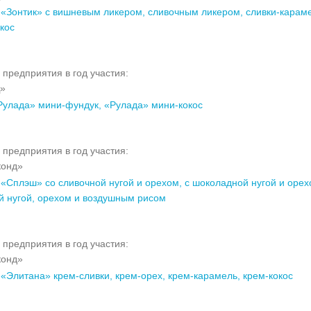
«Зонтик» с вишневым ликером, сливочным ликером, сливки-караме
кос
 предприятия в год участия:
»
Рулада» мини-фундук, «Рулада» мини-кокос
 предприятия в год участия:
конд»
«Сплэш» со сливочной нугой и орехом, с шоколадной нугой и орех
й нугой, орехом и воздушным рисом
 предприятия в год участия:
конд»
«Элитана» крем-сливки, крем-орех, крем-карамель, крем-кокос