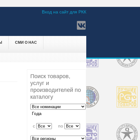
Вход на сайт для РКК
Ы
СМИ О НАС
Поиск товаров,
услуг и
производителей по
каталогу
Года
c
по