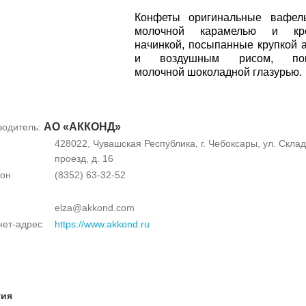
Конфеты оригинальные вафел
молочной карамелью и кр
начинкой, посыпанные крупкой 
и воздушным рисом, пок
молочной шоколадной глазурью.
АО «АККОНД»
водитель:
428022, Чувашская Республика, г. Чебоксары, ул. Скла
проезд, д. 16
он
(8352) 63-32-52
elza@akkond.com
нет-адрес
https://www.akkond.ru
тия