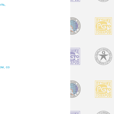
ль,
ом, со