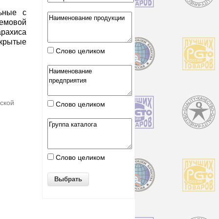
ьные с
емовой
арахиса
рытые
Слово целиком
дской
Слово целиком
Слово целиком