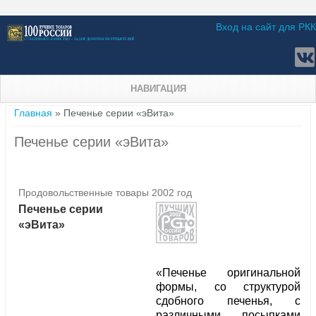
Вход на сайт для РКК
НАВИГАЦИЯ
Вы здесь
Главная
» Печенье серии «эВита»
Печенье серии «эВита»
Продовольственные товары 2002 год
Печенье серии
«эВита»
«Печенье оригинальной
формы, со структурой
сдобного печенья, с
различными посыпками