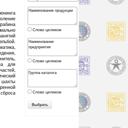
юнинга
оление
абина
Слово целиком
мально
нятий
ельбой.
матика,
дения,
тель,
Слово целиком
на для
частей,
еский
шахты
ренной
Слово целиком
 сброса