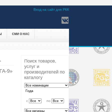
Вход на сайт для РКК
Ы
СМИ О НАС
Поиск товаров,
»
услуг и
А-9»
производителей по
каталогу
Года
c
по