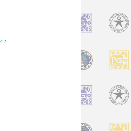
К12
Н