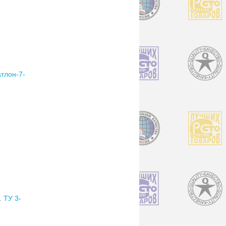
тлон-7-
 ТУ 3-