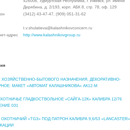
426006, Удмуртская Республика, г. Ижевск, ул. имени
Дерябина, д. 2/193, корп. АБК 8, стр. 78, оф. 129
он
(3412) 43-47-47, (909) 051-31-62
t.v.shulatieva@kalashnikovconcern.ru
нет-адрес
http://www.kalashnikovgroup.ru
тия
 ХОЗЯЙСТВЕННО-БЫТОВОГО НАЗНАЧЕНИЯ, ДЕКОРАТИВНО-
НОЕ: МАКЕТ «АВТОМАТ КАЛАШНИКОВА» АК12-М
ХОТНИЧЬЕ ГЛАДКОСТВОЛЬНОЕ «САЙГА-12К» КАЛИБРА 12/76
НИЕ 031
 ОХОТНИЧИЙ «TG3» ПОД ПАТРОН КАЛИБРА 9,6/53 «LANCASTER»
КАЦИИ