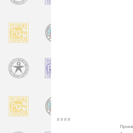
// // // //
Произ