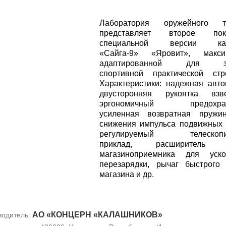
Лаборатория оружейного т
представляет второе пок
специальной версии кар
«Сайга-9» «Яровит», макси
адаптированной для за
спортивной практической стр
Характеристики: надежная авто
двусторонняя рукоятка взве
эргономичный предохрани
усиленная возвратная пружи
снижения импульса подвижных 
регулируемый телескопич
приклад, расширитель 
магазиноприемника для уско
перезарядки, рычаг быстрого
магазина и др.
АО «КОНЦЕРН «КАЛАШНИКОВ»
водитель: