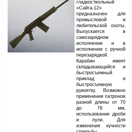
гладкоствольный
«Сайга-12»
предназначен для
промысловой и
любительской охоты.
Выпускается в
самозарядном
исполнении и в
исполнении с ручной
перезарядкой.
Карабин имеет
складывающийся и
быстросъемный
приклад и
быстросъемную
рукоятку. Возможно
применение патронов
разной длины от 70
до 76 мм,
использование дроби
и пули. Для
изменения кучности
стрельбы