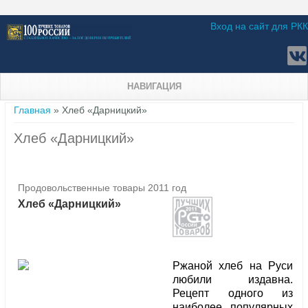
Вход на сайт для РКК
НАВИГАЦИЯ
Вы здесь
Главная
» Хлеб «Дарницкий»
Хлеб «Дарницкий»
Продовольственные товары 2011 год
Хлеб «Дарницкий»
Ржаной хлеб на Руси
любили издавна.
Рецепт одного из
наиболее популярных