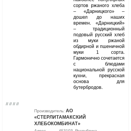
сортов ржаного хлеба
– «Дарницкого» –
дошел до наших
времен. «Дарницкий»
– традиционный
подовый русский хлеб
из муки ржаной
обдирной и пшеничной
муки 1 сорта.
Гармонично сочетается
с блюдами
национальной русской
кухни, прекрасная
основа для
бутербродов.
// // // //
АО
Производитель:
«СТЕРЛИТАМАКСКИЙ
ХЛЕБОКОМБИНАТ»
Адрес
453103, Республика