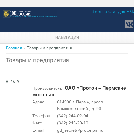
Вход на сайт для РКК
НАВИГАЦИЯ
Вы здесь
Главная
» Товары и предприятия
Товары и предприятия
// // // //
ОАО «Протон – Пермские
Производитель:
моторы»
Адрес
614990 г. Пермь, просп.
Комсомольский , д. 93
Телефон
(342) 244-02-94
Факс
(342) 245-20-10
E-mail
gd_secret@protonpm.ru