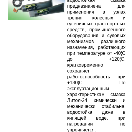
водостойкая смазка
предназначена для
применения в узлах
трения колесных и
гусеничных транспортных
средств, промышленного
оборудования и судовых
механизмов различного
назначения, работающих
при температуре от -40¦С
до +120¦С,
кратковременно
сохраняет
работоспособность при
+130¦С. По
эксплуатационным
характеристикам смазка
Литол-24 химически и
механически стабильна,
водостойка даже в
кипящей воде, при
нагревании не
упрочняется.