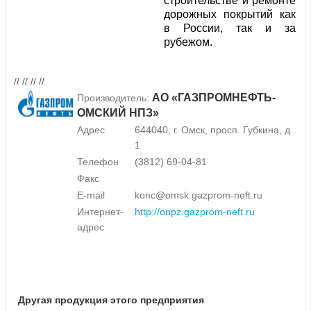
строительстве и ремонте
дорожных покрытий как
в России, так и за
рубежом.
// // // //
АО «ГАЗПРОМНЕФТЬ-
Производитель:
ОМСКИЙ НПЗ»
Адрес
644040, г. Омск, просп. Губкина, д.
1
Телефон
(3812) 69-04-81
Факс
E-mail
konc@omsk.gazprom-neft.ru
Интернет-
http://onpz.gazprom-neft.ru
адрес
Другая продукция этого предприятия