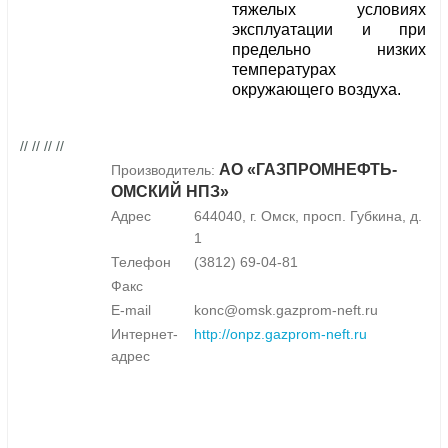
тяжелых условиях
эксплуатации и при
предельно низких
температурах
окружающего воздуха.
// // // //
АО «ГАЗПРОМНЕФТЬ-
Производитель:
ОМСКИЙ НПЗ»
Адрес
644040, г. Омск, просп. Губкина, д.
1
Телефон
(3812) 69-04-81
Факс
E-mail
konc@omsk.gazprom-neft.ru
Интернет-
http://onpz.gazprom-neft.ru
адрес