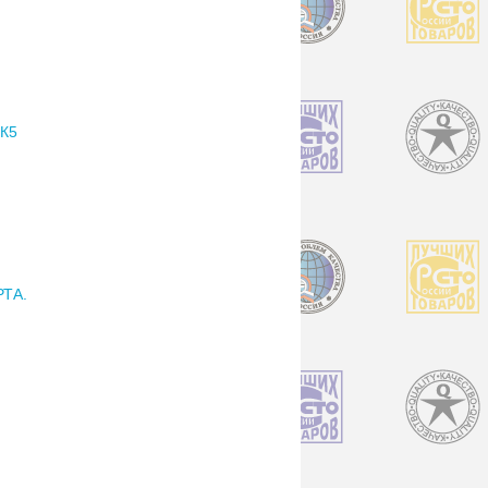
К5
ТА.