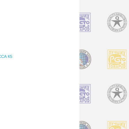
ССА К5