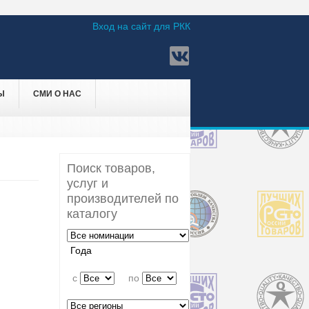
Вход на сайт для РКК
Ы
СМИ О НАС
Поиск товаров,
услуг и
производителей по
каталогу
Года
c
по