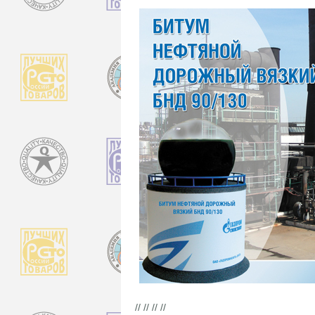
// // // //