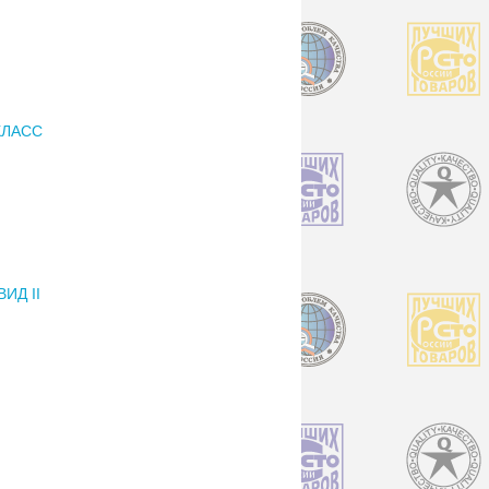
КЛАСС
ИД II