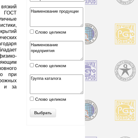
вязкий
м ГОСТ
ичные
стики,
крытий
Слово целиком
ических
агодаря
ладает
изико-
ляющим
Слово целиком
новного
го при
рожных
к и за
Слово целиком