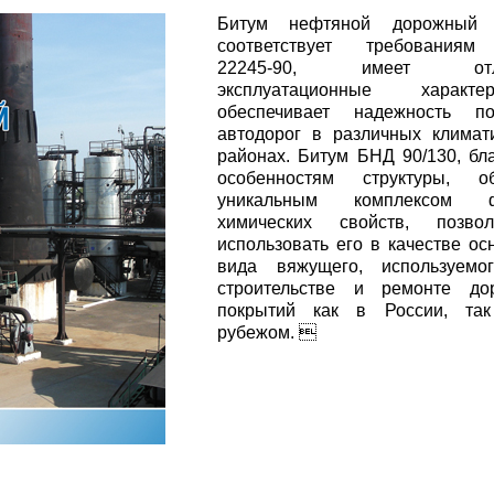
Битум нефтяной дорожный 
соответствует требования
22245-90, имеет отл
эксплуатационные характери
обеспечивает надежность по
автодорог в различных климат
районах. Битум БНД 90/130, бл
особенностям структуры, об
уникальным комплексом ф
химических свойств, позво
использовать его в качестве ос
вида вяжущего, используемо
строительстве и ремонте до
покрытий как в России, та
рубежом. 