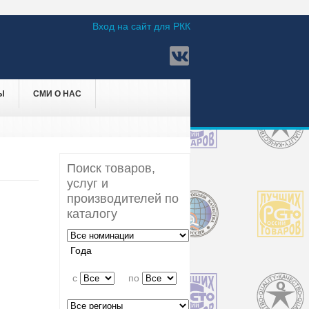
Вход на сайт для РКК
Ы
СМИ О НАС
Поиск товаров,
услуг и
производителей по
каталогу
Года
c
по