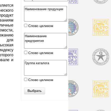
ляется
ческого
одукт
ваниям
ичные
Слово целиком
емости,
ержанию
м для
ысокая
индексу
Слово целиком
торого
рвале и
Слово целиком