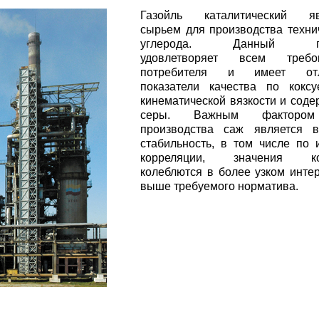
Газойль каталитический яв
сырьем для производства техни
углерода. Данный пр
удовлетворяет всем требо
потребителя и имеет отл
показатели качества по коксу
кинематической вязкости и сод
серы. Важным факторо
производства саж является в
стабильность, в том числе по 
корреляции, значения ко
колеблются в более узком инте
выше требуемого норматива.