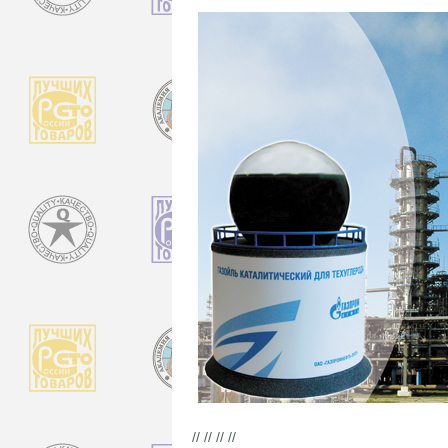
// // // //