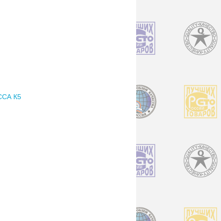
ССА К5