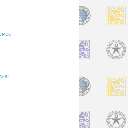
КЛАСС
ИД II