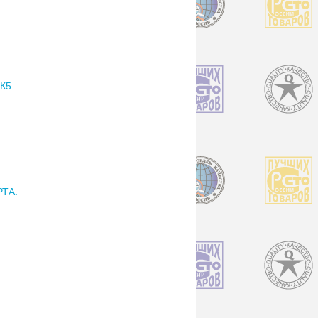
К5
ТА.