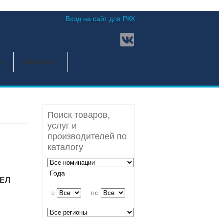
Вход на сайт для РКК
Ы
СМИ О НАС
Поиск товаров,
услуг и
производителей по
каталогу
Года
ЕЛ
c
по