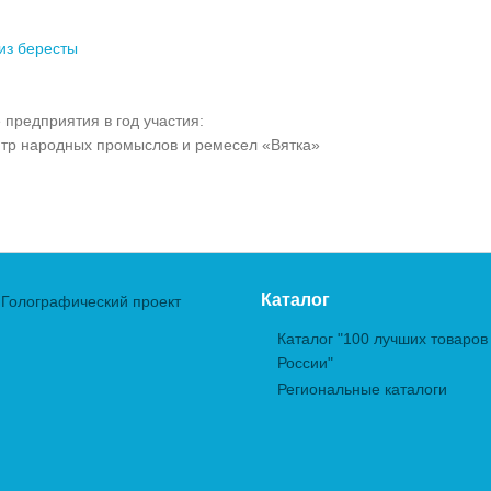
из бересты
 предприятия в год участия:
р народных промыслов и ремесел «Вятка»
Каталог
Голографический проект
Каталог "100 лучших товаров
России"
Региональные каталоги