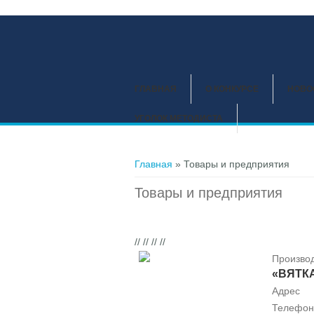
ГЛАВНАЯ
О КОНКУРСЕ
НОВО
УГОЛОК МЕТОДИСТА
Вы здесь
Главная
» Товары и предприятия
Товары и предприятия
// // // //
Произво
«ВЯТК
Адрес
Телефон