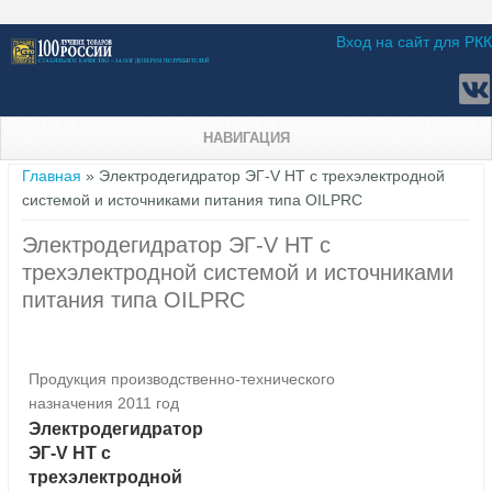
Вход на сайт для РКК
НАВИГАЦИЯ
Вы здесь
Главная
» Электродегидратор ЭГ-V НТ с трехэлектродной
системой и источниками питания типа OILPRC
Электродегидратор ЭГ-V НТ с
трехэлектродной системой и источниками
питания типа OILPRC
Продукция производственно-технического
назначения 2011 год
Электродегидратор
ЭГ-V НТ с
трехэлектродной