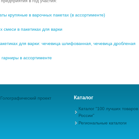
предприятия в год участия:
аты крупяные в варочных пакетах (в ассортименте)
х смеси в пакетиках для варки
пакетиках для варки: чечевица шлифованная, чечевица дробленая
 гарниры в ассортименте
Каталог
Голографический проект
Каталог "100 лучших товаров
России"
Региональные каталоги