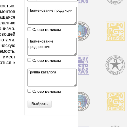
костью,
ементов
жащаяся
едению
низма.
Слово целиком
овощей
отами,
ическую
мость.
и имеет
Слово целиком
аться к
Слово целиком