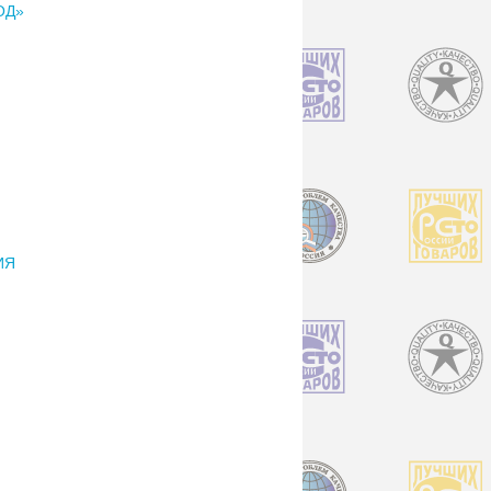
ОД»
ИЯ