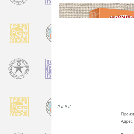
// // // //
Произ
Адрес