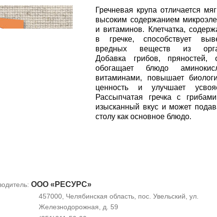
Гречневая крупа отличается мяг
высоким содержанием микроэл
и витаминов. Клетчатка, содер
в гречке, способствует выв
вредных веществ из орга
Добавка грибов, пряностей, 
обогащает блюдо аминокисл
витаминами, повышает биолог
ценность и улучшает усвояе
Рассыпчатая гречка с грибам
изысканный вкус и может подав
столу как основное блюдо.
ООО «РЕСУРС»
водитель:
457000, Челябинская область, пос. Увельский, ул.
Железнодорожная, д. 59