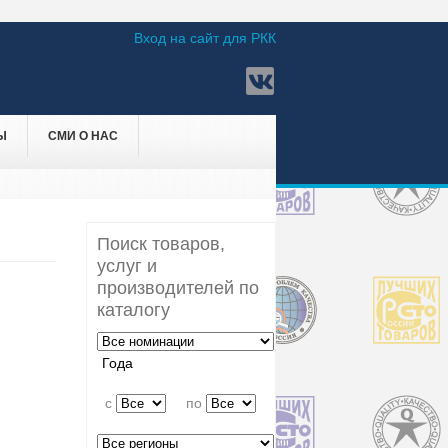
Вход на сайт для РКК
Ы
СМИ О НАС
Поиск товаров,
услуг и
производителей по
каталогу
Года
c
по