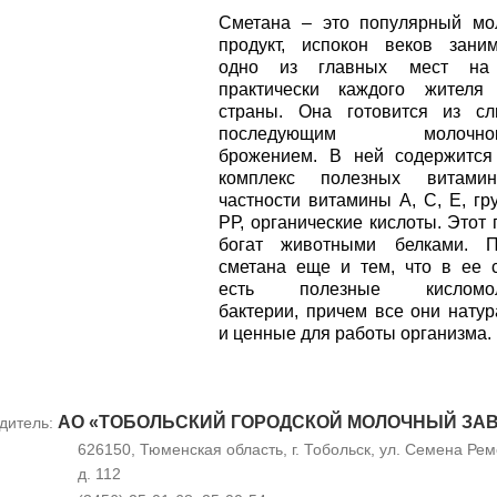
Сметана – это популярный мо
продукт, испокон веков зани
одно из главных мест на
практически каждого жителя
страны. Она готовится из сл
последующим молочнок
брожением. В ней содержится
комплекс полезных витами
частности витамины А, С, Е, гр
РР, органические кислоты. Этот 
богат животными белками. П
сметана еще и тем, что в ее 
есть полезные кисломол
бактерии, причем все они нату
и ценные для работы организма.
АО «ТОБОЛЬСКИЙ ГОРОДСКОЙ МОЛОЧНЫЙ ЗА
дитель:
626150, Тюменская область, г. Тобольск, ул. Семена Рем
д. 112