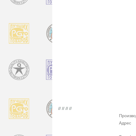
// // // //
Произво
Адрес