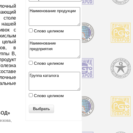
лочный
мающий
 столе
 нашей
ивок с
Слово целиком
ислым
 целый
нов, в
уппы В,
продукт
Слово целиком
олезна
составе
очные
ральные
Слово целиком
ВОД»
езова,