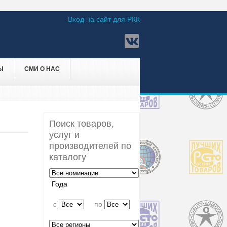
Вход на сайт для РКК
Ы
СМИ О НАС
Поиск товаров,
услуг и
производителей по
каталогу
Года
c
по