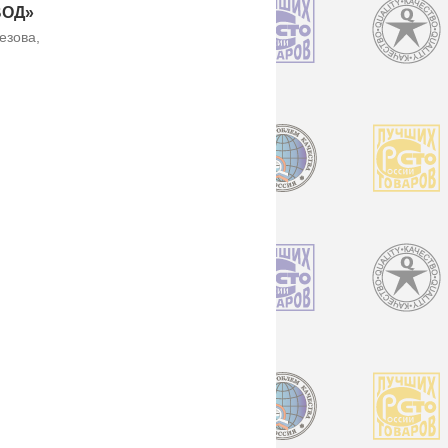
ВОД»
езова,