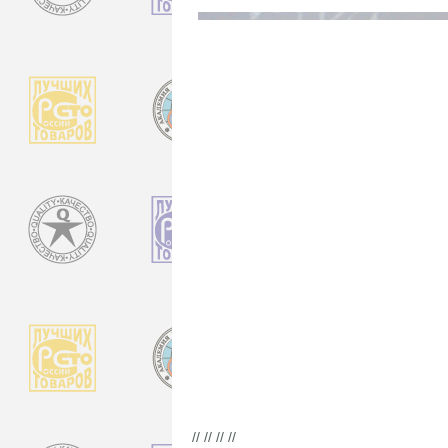
// // // //