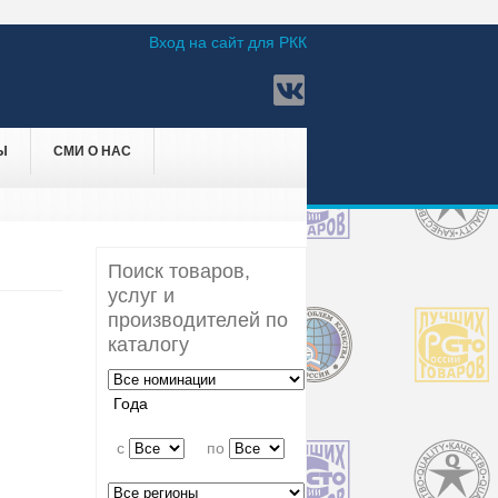
Вход на сайт для РКК
Ы
СМИ О НАС
Поиск товаров,
услуг и
производителей по
каталогу
Года
c
по