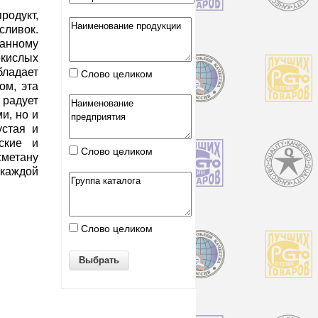
одукт,
сливок.
анному
кислых
ладает
Слово целиком
ом, эта
 радует
и, но и
устая и
еские и
Слово целиком
метану
 каждой
Слово целиком