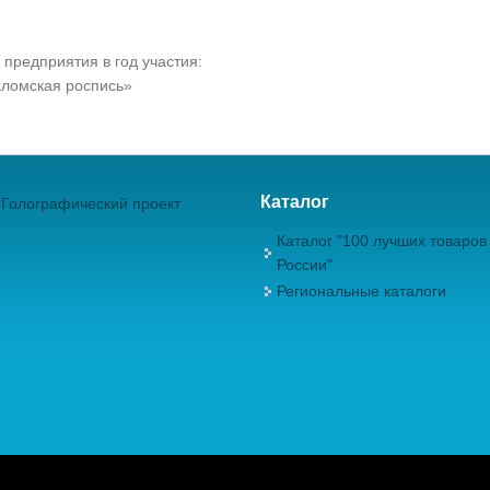
 предприятия в год участия:
ломская роспись»
Каталог
Голографический проект
Каталог "100 лучших товаров
России"
Региональные каталоги
ежрегиональная Общественная Организация "Академия проблем