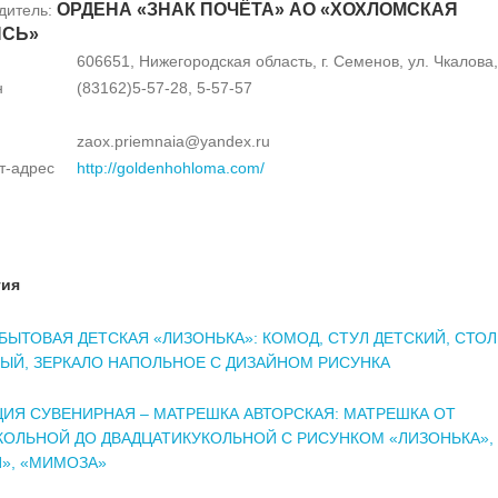
ОРДЕНА «ЗНАК ПОЧЁТА» АО «ХОХЛОМСКАЯ
дитель:
ИСЬ»
606651, Нижегородская область, г. Семенов, ул. Чкалова,
н
(83162)5-57-28, 5-57-57
zaox.priemnaia@yandex.ru
т-адрес
http://goldenhohloma.com/
тия
БЫТОВАЯ ДЕТСКАЯ «ЛИЗОНЬКА»: КОМОД, СТУЛ ДЕТСКИЙ, СТОЛ
ЫЙ, ЗЕРКАЛО НАПОЛЬНОЕ С ДИЗАЙНОМ РИСУНКА
ИЯ СУВЕНИРНАЯ – МАТРЕШКА АВТОРСКАЯ: МАТРЕШКА ОТ
ОЛЬНОЙ ДО ДВАДЦАТИКУКОЛЬНОЙ С РИСУНКОМ «ЛИЗОНЬКА»,
», «МИМОЗА»