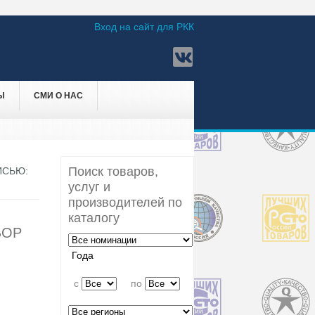
Вход на сайт для РКК
Ы
СМИ О НАС
Поиск товаров,
ИСЬЮ:
услуг и
производителей по
каталогу
БОР
Года
c
по