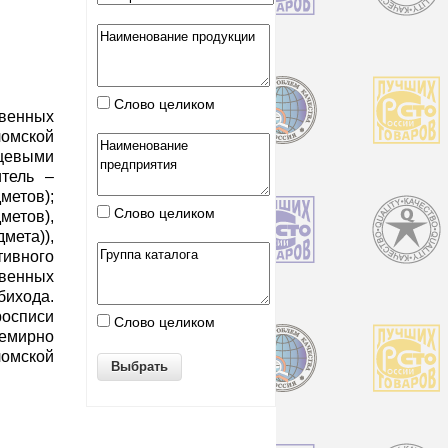
Слово целиком
венных
омской
ищевыми
итель –
метов);
Слово целиком
етов),
ета)),
ивного
венных
ихода.
осписи
Слово целиком
семирно
омской