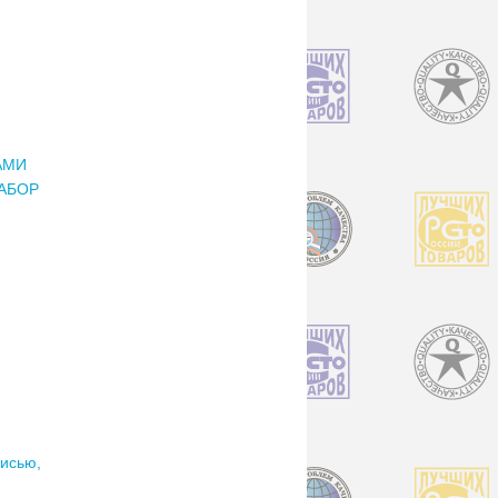
АМИ
НАБОР
исью,