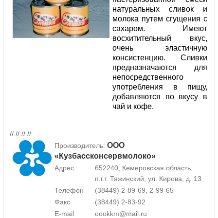
натуральных сливок и
молока путем сгущения с
сахаром. Имеют
восхитительный вкус,
очень эластичную
консистенцию. Сливки
предназначаются для
непосредственного
употребления в пищу,
добавляются по вкусу в
чай и кофе.
// // // //
ООО
Производитель:
«Кузбассконсервмолоко»
Адрес
652240, Кемеровская область,
п.г.т. Тяжинский, ул. Кирова, д. 13
Телефон
(38449) 2-89-69, 2-99-65
Факс
(38449) 2-83-92
E-mail
oookkm@mail.ru