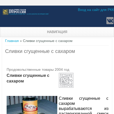
Вход на сайт для РКК
НАВИГАЦИЯ
Вы здесь
Главная
» Сливки сгущенные с сахаром
Сливки сгущенные с сахаром
Продовольственные товары 2004 год
Сливки сгущенные с
сахаром
Сливки сгущенные с
сахаром
вырабатываются из
пастеризованной смеси