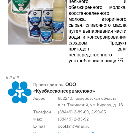
цельного и
обезжиренного молока,
восстановленного
молока, вторичного
сырья, сливочного масла
путем выпаривания части
воды и консервирования
сахаром. Продукт
пригоден для
непосредственного
употребления в пищу. 
// // // //
ООО
Производитель:
«Кузбассконсервмолоко»
Адрес
652240, Кемеровская область,
п.г.т. Тяжинский, ул. Кирова, д. 13
Телефон
(38449) 2-89-69, 2-99-65
Факс
(38449) 2-83-92
E-mail
oookkm@mail.ru