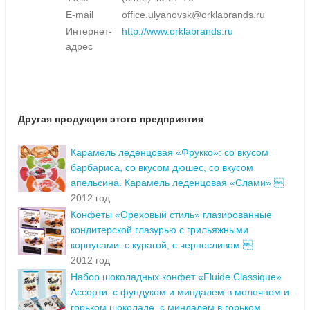
E-mail
office.ulyanovsk@orklabrands.ru
Интернет-
http://www.orklabrands.ru
адрес
Другая продукция этого предприятия
Карамель леденцовая «Фрукко»: со вкусом
барбариса, со вкусом дюшес, со вкусом
апельсина. Карамель леденцовая «Слами» 
2012 год
Конфеты «Ореховый стиль» глазированные
кондитерской глазурью с грильяжными
корпусами: с курагой, с черносливом 
2012 год
Набор шоколадных конфет «Fluide Classique»
Ассорти: с фундуком и миндалем в молочном и
горьком шоколаде, с миндалем в горьком