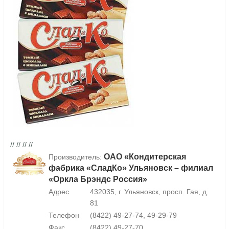
// // // //
ОАО «Кондитерская
Производитель:
фабрика «СладКо» Ульяновск – филиал
«Оркла Брэндс Россия»
Адрес
432035, г. Ульяновск, просп. Гая, д.
81
Телефон
(8422) 49-27-74, 49-29-79
Факс
(8422) 49-27-70