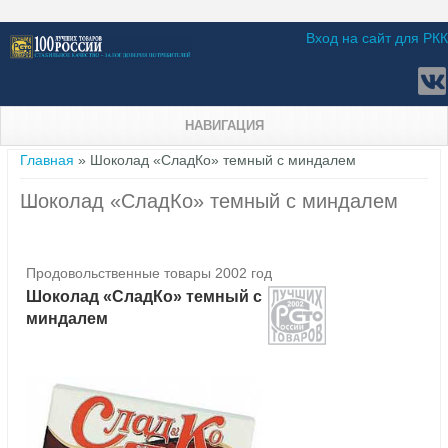
Вход на сайт для РКК
НАВИГАЦИЯ
Вы здесь
Главная
» Шоколад «СладКо» темный с миндалем
Шоколад «СладКо» темный с миндалем
Продовольственные товары 2002 год
Шоколад «СладКо» темный с
миндалем