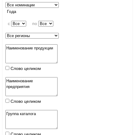
Года
c
по
Слово целиком
Слово целиком
Слово целиком