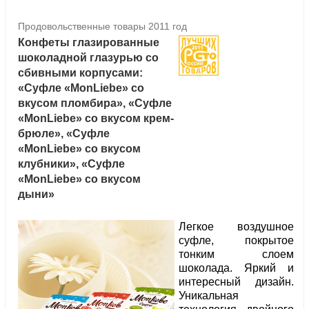
Продовольственные товары 2011 год
Конфеты глазированные
шоколадной глазурью со
сбивными корпусами:
«Суфле «MonLiebe» со
вкусом пломбира», «Суфле
«MonLiebe» со вкусом крем-
брюле», «Суфле
«MonLiebe» со вкусом
клубники», «Суфле
«MonLiebe» со вкусом
дыни»
Легкое воздушное
суфле, покрытое
тонким слоем
шоколада. Яркий и
интересный дизайн.
Уникальная