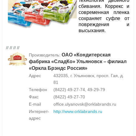
технология двойного
сбивания. Коррекс и
современная пленка
сохраняет суфле от
повреждения и
высыхания.
// // // //
ОАО «Кондитерская
Производитель:
фабрика «СладКо» Ульяновск – филиал
«Оркла Брэндс Россия»
Адрес
432035, г. Ульяновск, просп. Гая, д.
81
Телефон
(8422) 49-27-74, 49-29-79
Факс
(8422) 49-27-70
E-mail
office.ulyanovsk@orklabrands.ru
Интернет-
http://www.orklabrands.ru
адрес