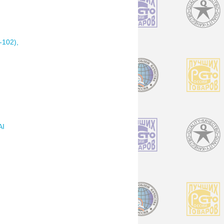
102),
AI