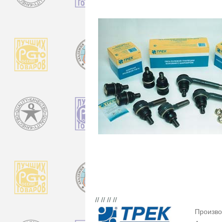
// // // //
Произво