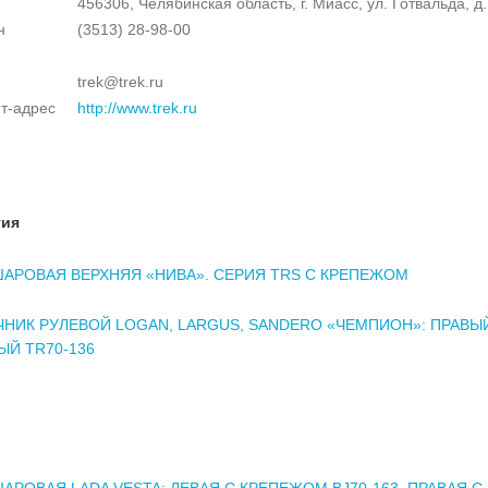
456306, Челябинская область, г. Миасс, ул. Готвальда, д.
н
(3513) 28-98-00
trek@trek.ru
т-адрес
http://www.trek.ru
тия
АРОВАЯ ВЕРХНЯЯ «НИВА». СЕРИЯ TRS С КРЕПЕЖОМ
НИК РУЛЕВОЙ LOGAN, LARGUS, SANDERO «ЧЕМПИОН»: ПРАВЫЙ
ВЫЙ TR70-136
АРОВАЯ LADA VESTA: ЛЕВАЯ С КРЕПЕЖОМ BJ70-163, ПРАВАЯ С