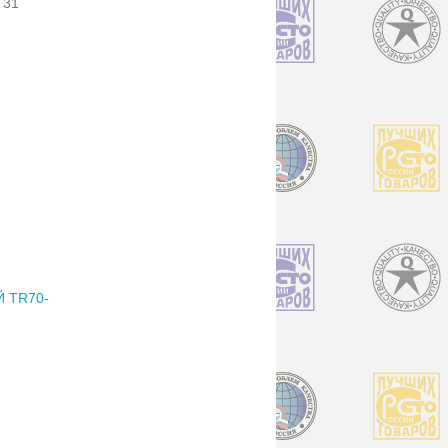
 31
 TR70-