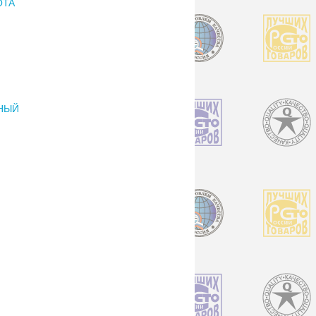
OTA
ННЫЙ
Й