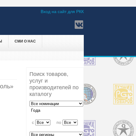
Вход на сайт для РКК
Ы
СМИ О НАС
Поиск товаров,
услуг и
боль»
производителей по
каталогу
Года
c
по