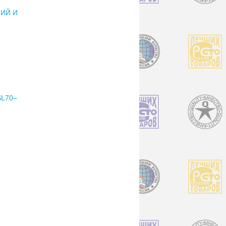
ИЙ И
L70–