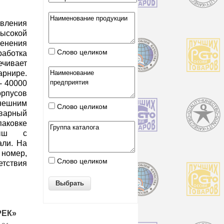
вления
сокой
енения
Слово целиком
аботка
ечивает
рнире.
- 40000
рпусов
нешним
Слово целиком
оварный
аковке
дыш с
али. На
 номер,
Слово целиком
етствия
РЕК»