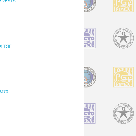
A VESTA
Х ТЯГ
J70-