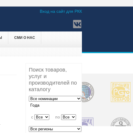
Вход на сайт для РКК
Ы
СМИ О НАС
Поиск товаров,
услуг и
производителей по
каталогу
Года
c
по
1