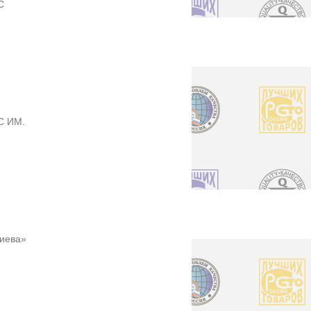
С
С ИМ.
риева»