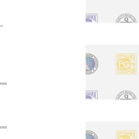
а»
иева
иева