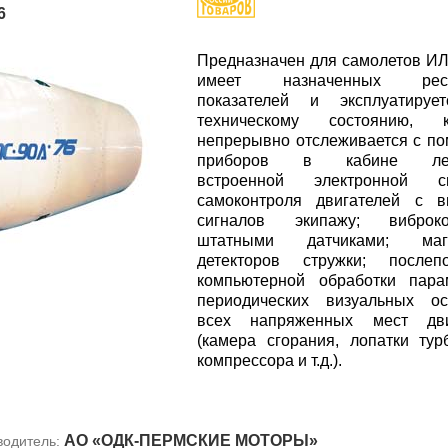
6
Предназначен для самолетов ИЛ
имеет назначенных ресу
показателей и эксплуатируе
техническому состоянию, к
непрерывно отслеживается с п
приборов в кабине летч
встроенной электронной с
самоконтроля двигателей с в
сигналов экипажу; виброко
штатными датчиками; маг
детекторов стружки; послепо
компьютерной обработки пара
периодических визуальных ос
всех напряженных мест дви
(камера сгорания, лопатки ту
компрессора и т.д.).
АО «ОДК-ПЕРМСКИЕ МОТОРЫ»
водитель: