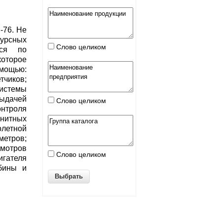
-76. Не
рсных
Слово целиком
тся по
оторое
омощью:
иков;
истемы
ыдачей
Слово целиком
нтроля
нитных
летной
метров;
мотров
Слово целиком
гателя
рбины и