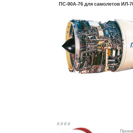
ПС-90А-76 для самолетов ИЛ-7
// // // //
Произ