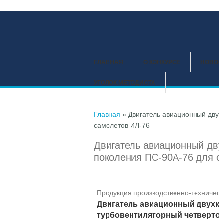
ГЛАВНАЯ
О КОНКУРСЕ
НОВО
УГОЛОК МЕТОДИСТА
Вы здесь
Главная
» Двигатель авиационный дву
самолетов ИЛ-76
Двигатель авиационный дв
поколения ПС-90А-76 для 
Продукция производственно-техничес
Двигатель авиационный двух
турбовентиляторный четверто