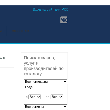
Вход на сайт для РКК
Ы
СМИ О НАС
Поиск товаров,
для
услуг и
производителей по
каталогу
Года
c
по