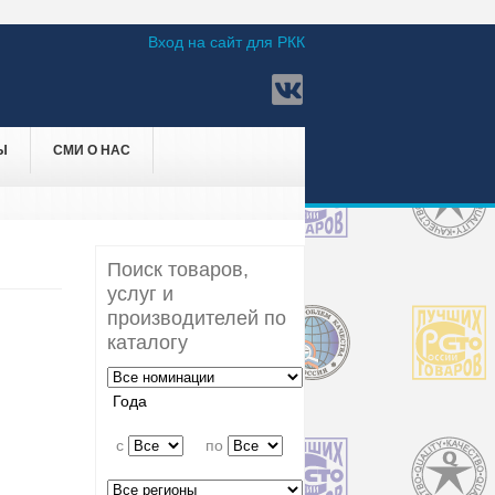
Вход на сайт для РКК
Ы
СМИ О НАС
Поиск товаров,
услуг и
производителей по
каталогу
Года
c
по