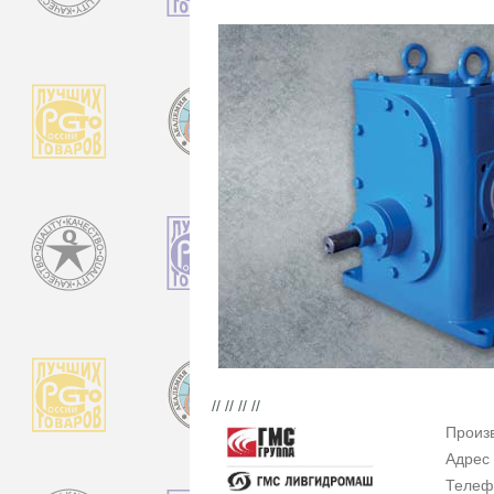
// // // //
Произ
Адрес
Телеф