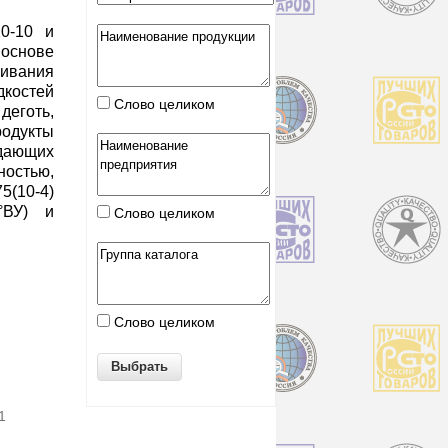
0-10 и
 основе
ивания
дкостей
Слово целиком
деготь,
родукты
адающих
стью,
5(10-4)
°ВУ) и
Слово целиком
Слово целиком
1