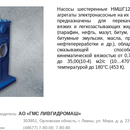
Насосы шестеренные НМШГ12
агрегаты электронасосные на их
предназначены для перекач
вязких и легкозастывающих жи
(парафин, нефть, мазут, битум, 
битумные эмульсии, масла, п
нефтепереработки и др.), обл
смазывающей способно
кинематической вязкостью от 0,7
до 35,00(10-4) м2/с (10…470
температурой до 180°С (453 К).
АО «ГМС ЛИВГИДРОМАШ»
водитель:
303851, Орловская область, г. Ливны, ул. Мира, д. д. 23
он
(48677) 7-80-00, 7-80-80