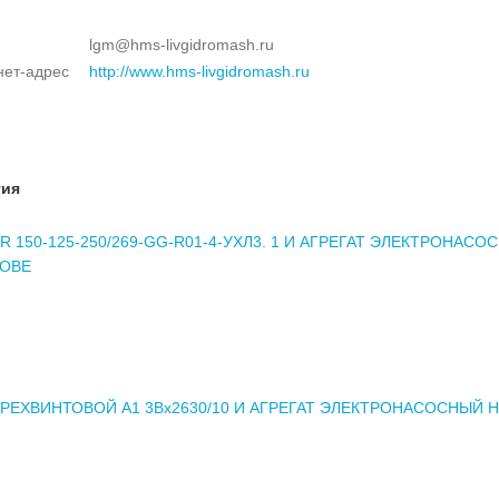
lgm@hms-livgidromash.ru
нет-адрес
http://www.hms-livgidromash.ru
тия
R 150-125-250/269-GG-R01-4-УХЛ3. 1 И АГРЕГАТ ЭЛЕКТРОНАСО
НОВЕ
РЕХВИНТОВОЙ А1 3Вx2630/10 И АГРЕГАТ ЭЛЕКТРОНАСОСНЫЙ Н