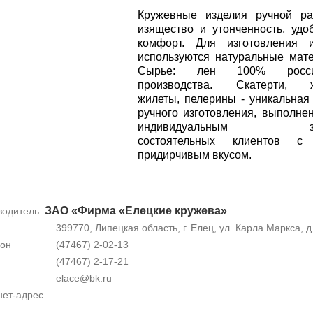
Кружевные изделия ручной ра
изящество и утонченность, удо
комфорт. Для изготовления и
используются натуральные мат
Сырье: лен 100% россий
производства. Скатерти, ж
жилеты, пелерины - уникальная
ручного изготовления, выполне
индивидуальным зак
состоятельных клиентов с
придирчивым вкусом.
ЗАО «Фирма «Елецкие кружева»
водитель:
399770, Липецкая область, г. Елец, ул. Карла Маркса, д
он
(47467) 2-02-13
(47467) 2-17-21
elace@bk.ru
нет-адрес