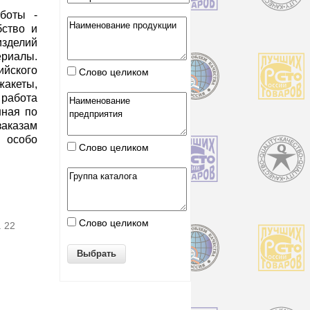
боты -
бство и
зделий
ериалы.
ского
Слово целиком
акеты,
 работа
нная по
азам
 особо
Слово целиком
Слово целиком
. 22