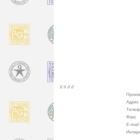
// // // //
Произ
Адрес
Телеф
Факс
E-mail
Интер