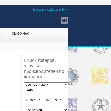
Вход на сайт для РКК
Ы
СМИ О НАС
Поиск товаров,
услуг и
производителей по
каталогу
Года
c
по