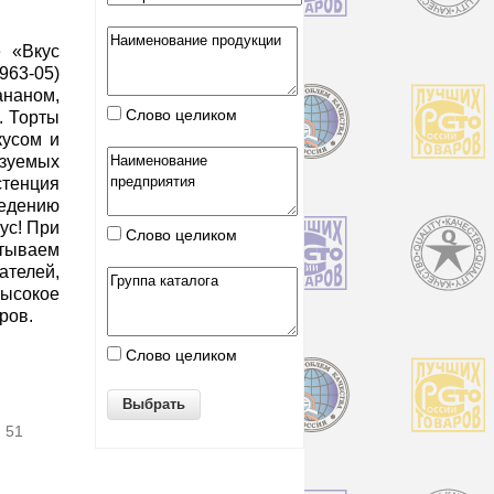
 «Вкус
63-05)
аном,
Слово целиком
. Торты
кусом и
ьзуемых
тенция
ведению
ус! При
Слово целиком
итываем
елей,
сокое
ров.
Слово целиком
. 51