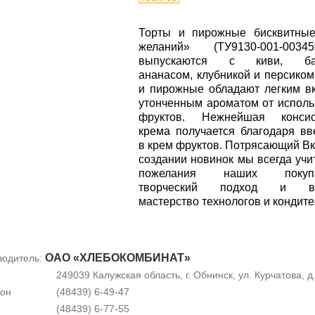
Торты и пирожные бисквитные
желаний» (ТУ9130-001-003459
выпускаются с киви, бан
ананасом, клубникой и персиком
и пирожные обладают легким в
утонченным ароматом от испол
фруктов. Нежнейшая консис
крема получается благодаря в
в крем фруктов. Потрясающий Вк
создании новинок мы всегда уч
пожелания наших покупат
творческий подход и вы
мастерство технологов и кондите
ОАО «ХЛЕБОКОМБИНАТ»
водитель:
249039 Калужская область, г. Обнинск, ул. Курчатова, д
он
(48439) 6-49-47
(48439) 6-77-55