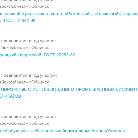
бокомбинат» г.Обнинск
пшеничной муки высшего сорта: «Раменский», «Горчичный», карава
». ГОСТ 27842-88
 предприятия в год участия:
бокомбинат» г.Обнинск
рницкий» формовой. ГОСТ 26983-86
 предприятия в год участия:
бокомбинат» г.Обнинск
И ПИРОЖНЫЕ С ИСПОЛЬЗОВАНИЕМ ПРОМЫШЛЕННЫХ БИСКВИТ
БРИКАТОВ
 предприятия в год участия:
бокомбинат» г.Обнинск
хлебобулочные, обогащенные йодказеином. Батон «Умница»