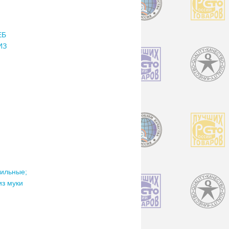
ЕБ
ИЗ
нильные;
из муки