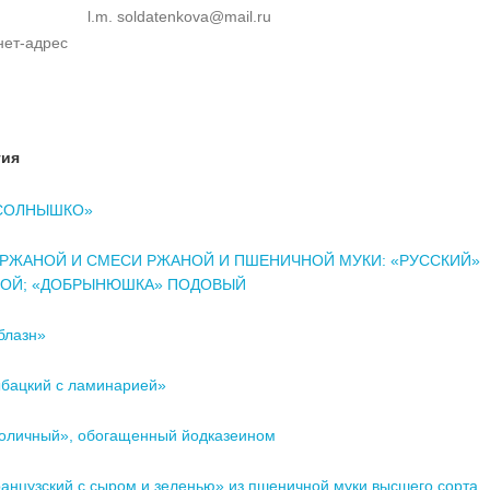
l.m. soldatenkova@mail.ru
нет-адрес
тия
«СОЛНЫШКО»
 РЖАНОЙ И СМЕСИ РЖАНОЙ И ПШЕНИЧНОЙ МУКИ: «РУССКИЙ»
ОЙ; «ДОБРЫНЮШКА» ПОДОВЫЙ
блазн»
бацкий с ламинарией»
оличный», обогащенный йодказеином
анцузский с сыром и зеленью» из пшеничной муки высшего сорта