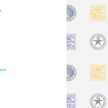
й
НЫХ