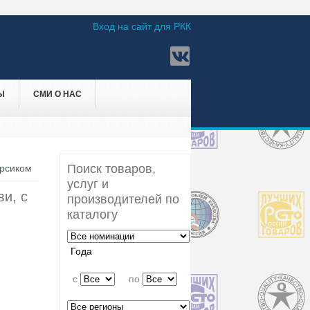
Вход на сайт для РКК
Ы
СМИ О НАС
Поиск товаров,
ерсиком
услуг и
ви, с
производителей по
каталогу
Года
c
по