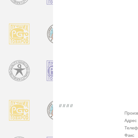
// // // //
Произ
Адрес
Телеф
Факс