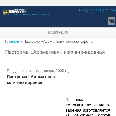
Вход на сайт для РКК
НАВИГАЦИЯ
Вы здесь
Главная
» Пастрома «Ароматная» копчено-вареная
Пастрома «Ароматная» копчено-вареная
Продовольственные товары 2005 год
Пастрома «Ароматная»
копчено-вареная
Пастрома
«Ароматная» копчено-
вареная изготовляется
из отборных кусков