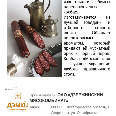
известных и любимых
варено-копченых
колбас.
Изготавливается из
лучшей говядины и
отборного свиного
шпика. Обладает
неповторимым
ароматом, который
придают ей мускатный
орех и черный перец.
Колбаса «Московская»
— лучшее украшение
любого праздничного
стола.
// // // //
ОАО «ДЗЕРЖИНСКИЙ
Производитель:
МЯСОКОМБИНАТ»
Адрес
606000, Нижегородская область, г.
Дзержинск, ул. Октябрьская