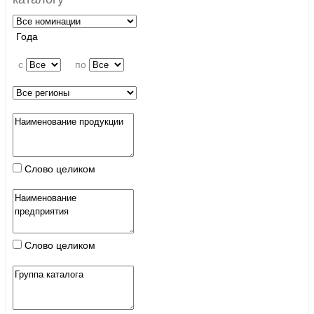
Года
c
по
Слово целиком
Слово целиком