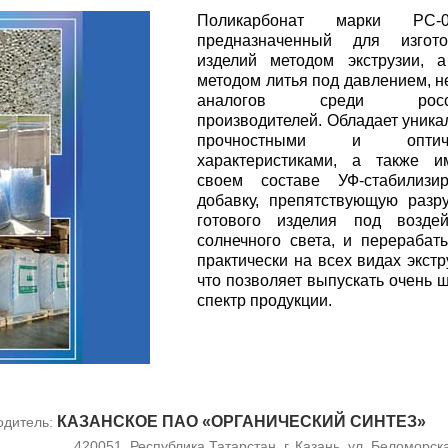
Поликарбонат марки PC-0
предназначенный для изгото
изделий методом экструзии, 
методом литья под давлением, н
аналогов среди росси
производителей. Обладает уник
прочностными и оптиче
характеристиками, а также и
своем составе УФ-стабилизи
добавку, препятствующую раз
готового изделия под воздей
солнечного света, и перерабат
практически на всех видах экстр
что позволяет выпускать очень 
спектр продукции.
КАЗАНСКОЕ ПАО «ОРГАНИЧЕСКИЙ СИНТЕЗ»
одитель:
420051, Республика Татарстан, г. Казань, ул. Беломорска