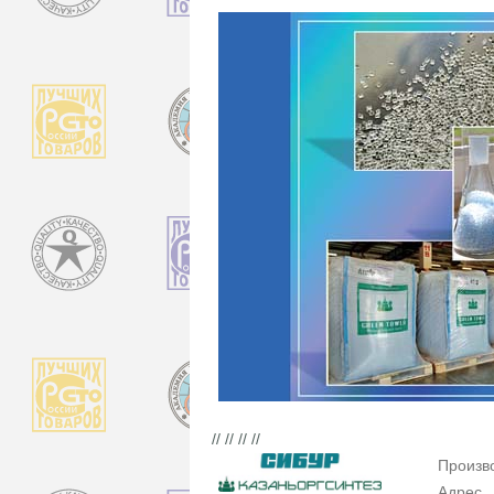
// // // //
Произв
Адрес