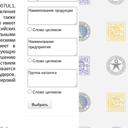
07UL1,
вления
а также
е имеет
йских
Слово целиком
альными
скими
меет в
рующую
рушению
Слово целиком
ствием
ывается
удеров,
широкий
Слово целиком
я, д.