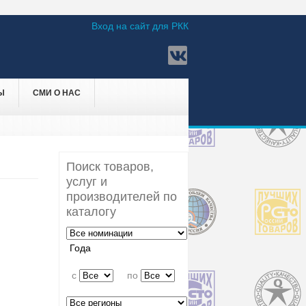
Вход на сайт для РКК
Ы
СМИ О НАС
Поиск товаров,
услуг и
производителей по
каталогу
Года
c
по