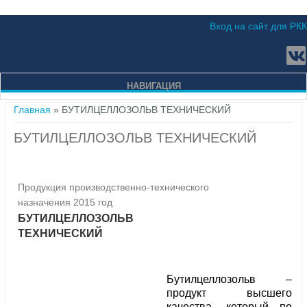
Вход на сайт для РКК
НАВИГАЦИЯ
Вы здесь
Главная
» БУТИЛЦЕЛЛОЗОЛЬВ ТЕХНИЧЕСКИЙ
БУТИЛЦЕЛЛОЗОЛЬВ ТЕХНИЧЕСКИЙ
Продукция производственно-технического
назначения 2015 год
БУТИЛЦЕЛЛОЗОЛЬВ
ТЕХНИЧЕСКИЙ
Бутилцеллозольв –
продукт высшего
качества, который по