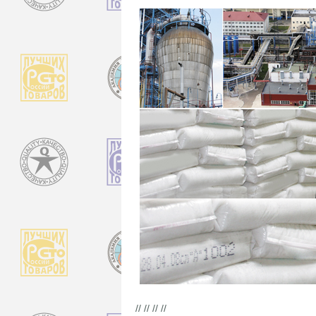
// // // //