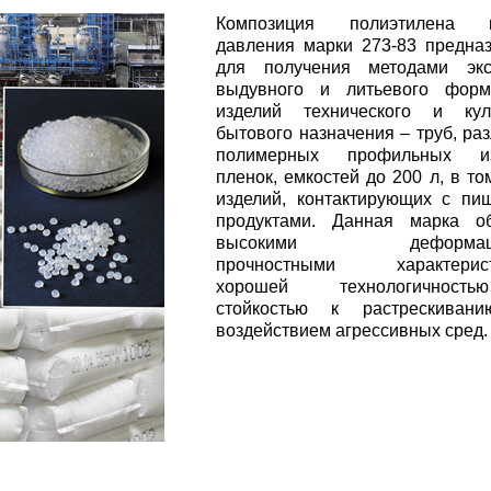
Композиция полиэтилена н
давления марки 273-83 предна
для получения методами экст
выдувного и литьевого форм
изделий технического и куль
бытового назначения – труб, ра
полимерных профильных из
пленок, емкостей до 200 л, в то
изделий, контактирующих с п
продуктами. Данная марка об
высокими деформаци
прочностными характерист
хорошей технологичнос
стойкостью к растрескиван
воздействием агрессивных сред.