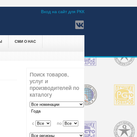
Вход на сайт для РКК
Ы
СМИ О НАС
Поиск товаров,
услуг и
производителей по
каталогу
Года
c
по