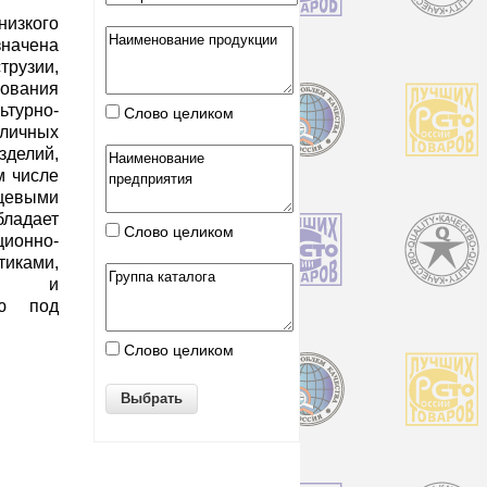
изкого
значена
рузии,
ования
турно-
Слово целиком
зличных
делий,
м числе
ищевыми
ладает
Слово целиком
онно-
иками,
тью и
ию под
Слово целиком