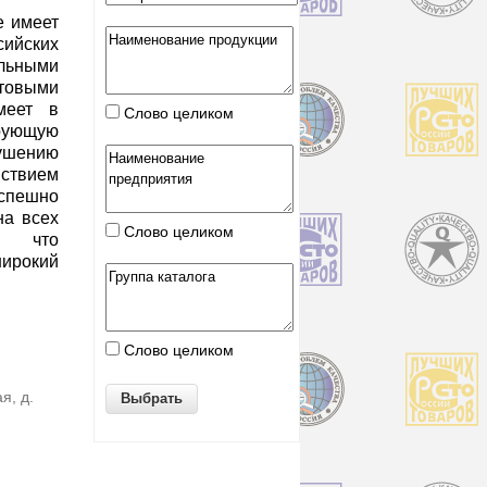
е имеет
йских
альными
овыми
меет в
Слово целиком
рующую
рушению
ствием
пешно
на всех
Слово целиком
х, что
ирокий
Слово целиком
я, д.