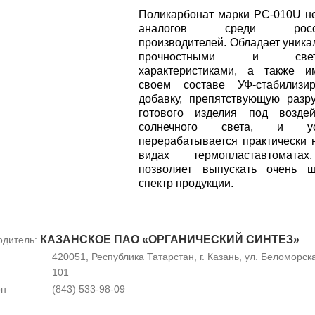
Поликарбонат марки РС-010U н
аналогов среди росси
производителей. Обладает уник
прочностными и свет
характеристиками, а также и
своем составе УФ-стабилизи
добавку, препятствующую раз
готового изделия под воздей
солнечного света, и ус
перерабатывается практически 
видах термопластавтомата
позволяет выпускать очень ш
спектр продукции.
КАЗАНСКОЕ ПАО «ОРГАНИЧЕСКИЙ СИНТЕЗ»
одитель:
420051, Республика Татарстан, г. Казань, ул. Беломорска
101
он
(843) 533-98-09