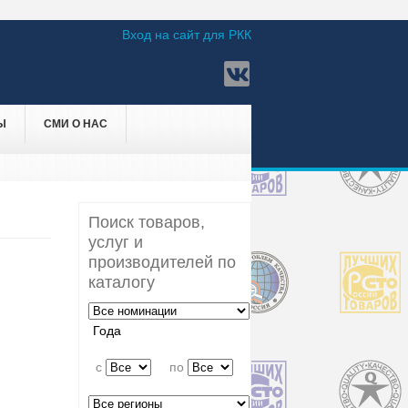
Вход на сайт для РКК
Ы
СМИ О НАС
Поиск товаров,
услуг и
производителей по
каталогу
Года
c
по