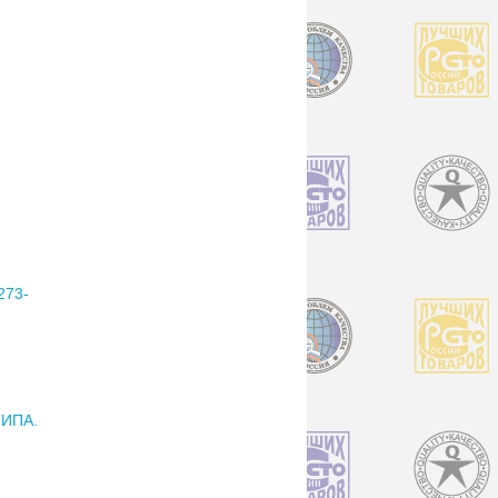
73-
ИПА.