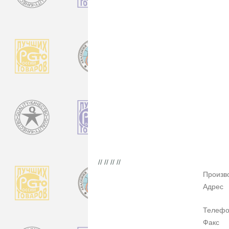
// // // //
Произв
Адрес
Телеф
Факс