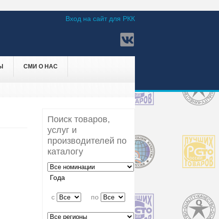
Вход на сайт для РКК
Ы
СМИ О НАС
Поиск товаров,
услуг и
производителей по
каталогу
Года
c
по