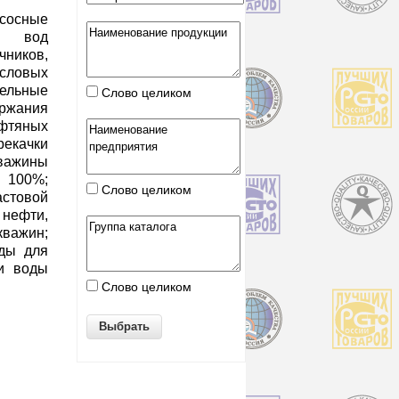
осные
ки вод
чников,
ловых
ельные
Слово целиком
жания
тяных
качки
кважины
 100%;
Слово целиком
товой
нефти,
важин;
оды для
чи воды
Слово целиком