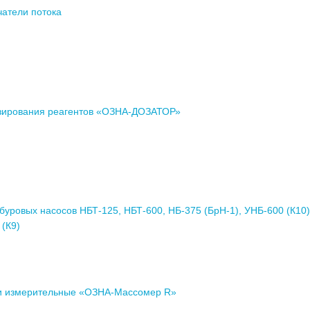
атели потока
зирования реагентов «ОЗНА-ДОЗАТОР»
буровых насосов НБТ-125, НБТ-600, НБ-375 (БрН-1), УНБ-600 (К10)
 (К9)
и измерительные «ОЗНА-Массомер R»