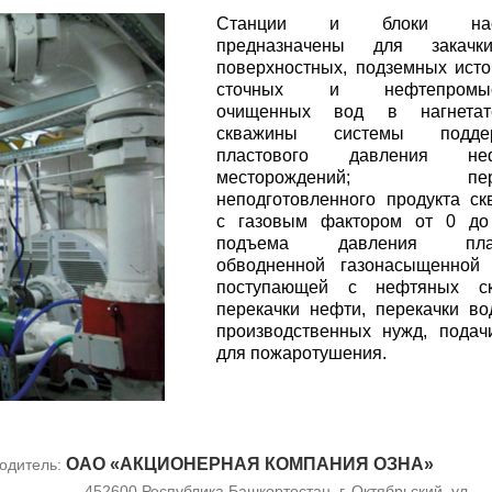
Станции и блоки нас
предназначены для закач
поверхностных, подземных исто
сточных и нефтепромыс
очищенных вод в нагнетат
скважины системы поддер
пластового давления неф
месторождений; пере
неподготовленного продукта с
с газовым фактором от 0 до
подъема давления плас
обводненной газонасыщенной 
поступающей с нефтяных ск
перекачки нефти, перекачки в
производственных нужд, пода
для пожаротушения.
ОАО «АКЦИОНЕРНАЯ КОМПАНИЯ ОЗНА»
одитель:
452600 Республика Башкортостан, г. Октябрьский, ул.