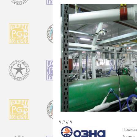
// // // //
Произв
Адрес