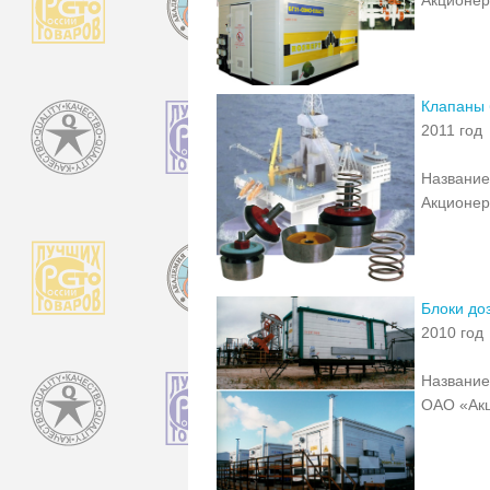
Клапаны 
2011 год
Название
Акционе
Блоки до
2010 год
Название
ОАО «Акц