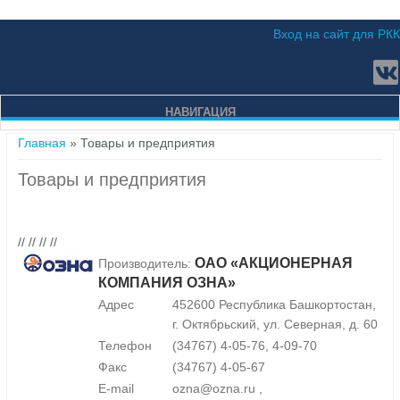
Вход на сайт для РКК
НАВИГАЦИЯ
Вы здесь
Главная
» Товары и предприятия
Товары и предприятия
// // // //
ОАО «АКЦИОНЕРНАЯ
Производитель:
КОМПАНИЯ ОЗНА»
Адрес
452600 Республика Башкортостан,
г. Октябрьский, ул. Северная, д. 60
Телефон
(34767) 4-05-76, 4-09-70
Факс
(34767) 4-05-67
E-mail
ozna@ozna.ru ,