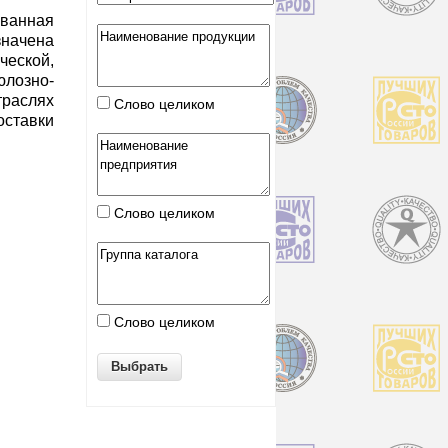
анная
значена
еской,
юлозно-
аслях
Слово целиком
оставки
Слово целиком
Слово целиком