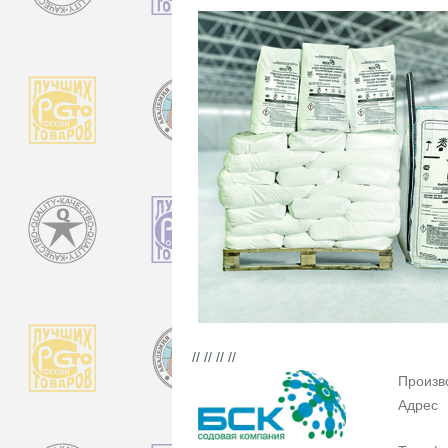
// // // //
Произв
Адрес