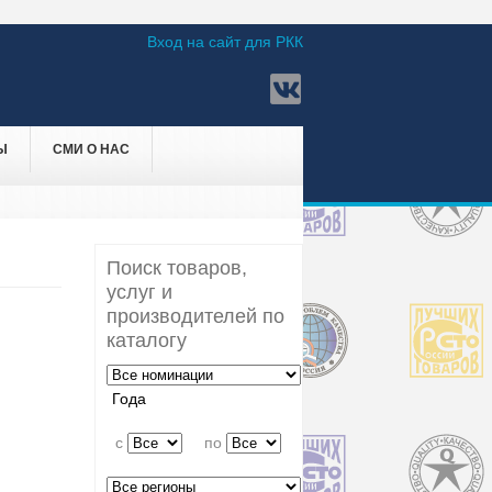
Вход на сайт для РКК
Ы
СМИ О НАС
Поиск товаров,
услуг и
производителей по
каталогу
Года
c
по