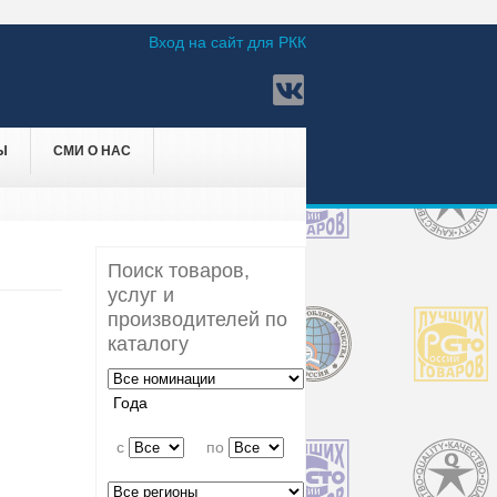
Вход на сайт для РКК
Ы
СМИ О НАС
Поиск товаров,
услуг и
производителей по
каталогу
Года
c
по