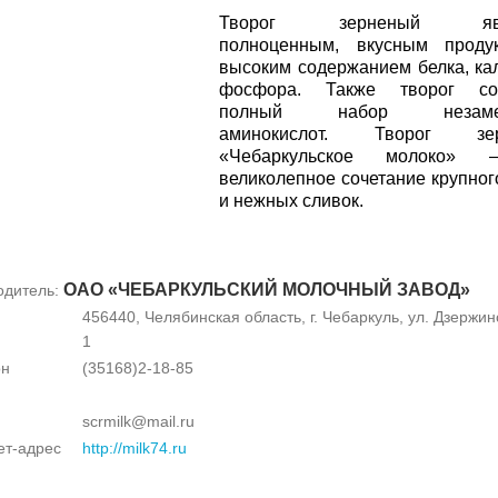
Творог зерненый явл
полноценным, вкусным проду
высоким содержанием белка, ка
фосфора. Также творог со
полный набор незаме
аминокислот. Творог зер
«Чебаркульское молоко» 
великолепное сочетание крупног
и нежных сливок.
ОАО «ЧЕБАРКУЛЬСКИЙ МОЛОЧНЫЙ ЗАВОД»
одитель:
456440, Челябинская область, г. Чебаркуль, ул. Дзержинс
1
он
(35168)2-18-85
scrmilk@mail.ru
ет-адрес
http://milk74.ru