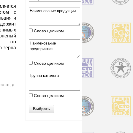
яется
ктом с
льция и
держит
нимых
Слово целиком
неный
– это
о зерна
Слово целиком
кого, д.
Слово целиком