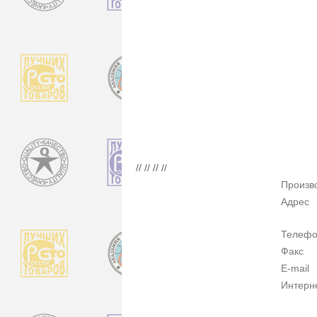
// // // //
Произв
Адрес
Телеф
Факс
E-mail
Интерн