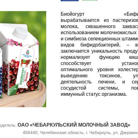
Биойогурт «Бифил
вырабатывается из пастеризо
молока, сквашенного заква
использованием молочнокислых 
и симбиоза селекционных штамм
видов бифидобактерий, – 
заключается уникальность проду
нормализует функцию кише
способствует установ
оптимального уровня холесте
выведению токсинов, улу
деятельность печени, и сер
сосудистой системы, пов
иммунный статус организма.
ОАО «ЧЕБАРКУЛЬСКИЙ МОЛОЧНЫЙ ЗАВОД»
одитель:
456440, Челябинская область, г. Чебаркуль, ул. Дзержинс