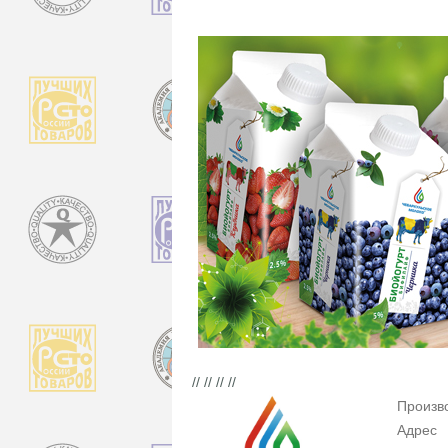
// // // //
Произв
Адрес