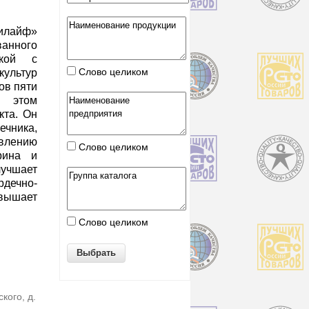
айф»
ванного
ской с
Слово целиком
культур
ов пяти
в этом
кта. Он
чника,
лению
Слово целиком
рина и
чшает
дечно-
ышает
Слово целиком
кого, д.