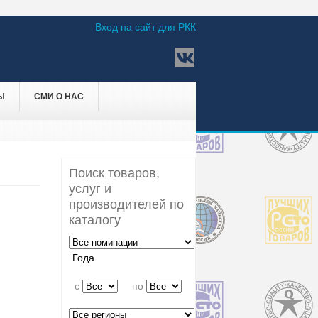
Вход на сайт для РКК
Ы
СМИ О НАС
Поиск товаров,
услуг и
производителей по
каталогу
Года
c
по