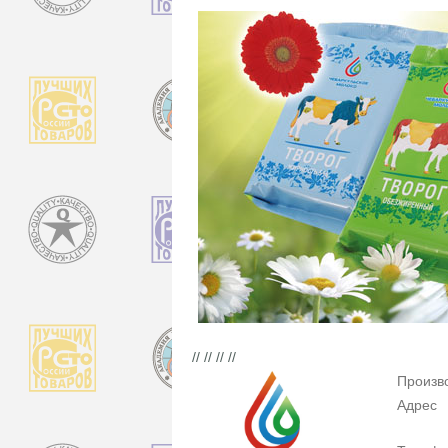
// // // //
Произв
Адрес