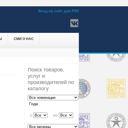
Вход на сайт для РКК
Ы
СМИ О НАС
Поиск товаров,
услуг и
производителей по
каталогу
Года
c
по