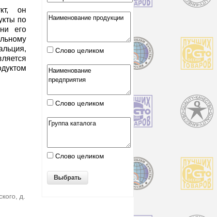
кт, он
укты по
ни его
льному
льция,
Слово целиком
яется
дуктом
Слово целиком
Слово целиком
кого, д.