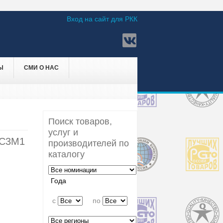
Вход на сайт для РКК
Ы
СМИ О НАС
Поиск товаров,
услуг и
С3М1
производителей по
каталогу
Года
c
по