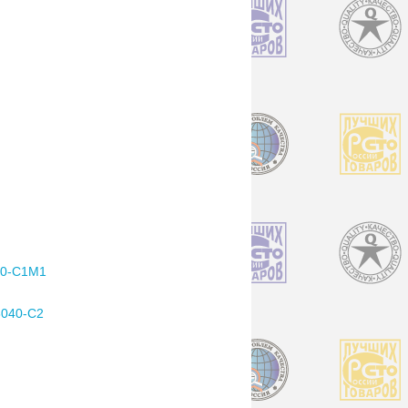
0-С1М1
040-С2