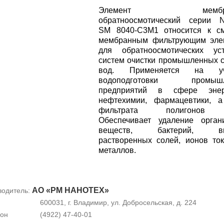
Элемент мембра
обратноосмотический серии 
SM 8040-С3М1 относится к с
мембранным фильтрующим эле
для обратноосмотических уст
систем очистки промышленных 
вод. Применяется на уча
водоподготовки промышл
предприятий в сфере энерг
нефтехимии, фармацевтики, а
фильтрата полигонов
Обеспечивает удаление орган
веществ, бактерий, вир
растворенных солей, ионов то
металлов.
АО «РМ НАНОТЕХ»
водитель:
600031, г. Владимир, ул. Добросельская, д. 224
он
(4922) 47-40-01