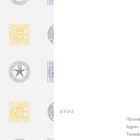
// // // //
Произ
Адрес
Телеф