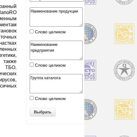
нный
NanoRO
менным
ментам
ановок
Слово целиком
сточных
стках
енных
етики,
 также
Слово целиком
 ТБО.
ических
усов,
ксичных
Слово целиком