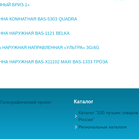
НЫЙ БРИЗ-1»
ННА КОМНАТНАЯ BAS-5303 QUADRA
ННА НАРУЖНАЯ BAS-1121 BELKA
 НАРУЖНАЯ НАПРАВЛЕННАЯ «УЛЬТРА» 3G/4G
ННА НАРУЖНАЯ BAS-X11102 MAXI BAS-1333 ГРОЗА
Каталог
Голографический проект
Каталог "100 лучших товаров
России"
Региональные каталоги