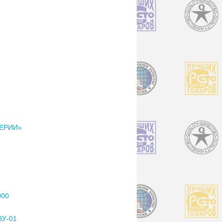
СЕРИИ»
000
У-01