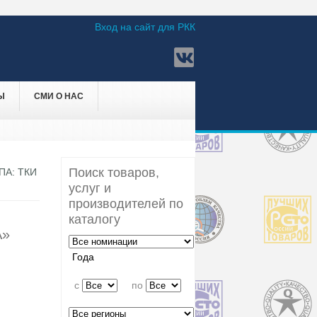
Вход на сайт для РКК
Ы
СМИ О НАС
Поиск товаров,
А: ТКИ
услуг и
производителей по
каталогу
А»
Года
c
по