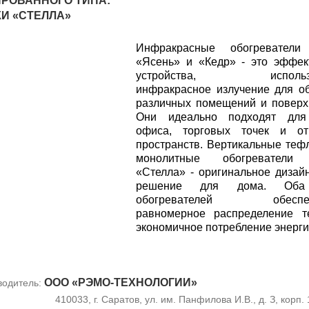
РОВАННОГО ТИПА:
КИ «СТЕЛЛА»
Инфракрасные обогреватели
«Ясень» и «Кедр» - это эффе
устройства, использ
инфракрасное излучение для о
различных помещений и поверх
Они идеально подходят для
офиса, торговых точек и от
пространств. Вертикальные теф
монолитные обогреватели
«Стелла» - оригинальное дизай
решение для дома. Оба
обогревателей обеспеч
равномерное распределение т
экономичное потребление энерги
ООО «РЭМО-ТЕХНОЛОГИИ»
водитель:
410033, г. Саратов, ул. им. Панфилова И.В., д. З, корп. 