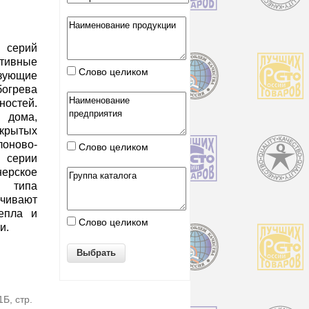
 серий
ктивные
Слово целиком
ующие
богрева
ностей.
 дома,
крытых
лоново-
Слово целиком
 серии
нерское
 типа
ивают
епла и
Слово целиком
и.
1Б, стр.