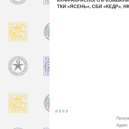
ИНФРАКРАСНОГО И КОМБИНИ
ТКИ «ЯСЕНЬ», СБИ «КЕДР», Н
// // // //
Произ
Адрес