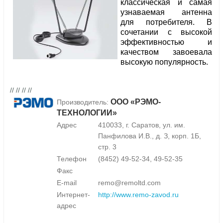
классическая и самая
узнаваемая антенна
для потребителя. В
сочетании с высокой
эффективностью и
качеством завоевала
высокую популярность.
// // // //
ООО «РЭМО-
Производитель:
ТЕХНОЛОГИИ»
Адрес
410033, г. Саратов, ул. им.
Панфилова И.В., д. З, корп. 1Б,
стр. 3
Телефон
(8452) 49-52-34, 49-52-35
Факс
E-mail
remo@remoltd.com
Интернет-
http://www.remo-zavod.ru
адрес