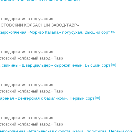
 предприятия в год участия:
СТОВСКИЙ КОЛБАСНЫЙ ЗАВОД-ТАВР»
сырокопченая «Чоризо Italiana» полусухая. Высший сорт 
 предприятия в год участия:
товский колбасный завод «Тавр»
з свинины «Шварцвальдер» сырокопченый. Высший сорт 
 предприятия в год участия:
товский колбасный завод «Тавр»
ареная «Венгерская с базиликом». Первый сорт 
 предприятия в год участия:
товский колбасный завод «Тавр»
ырокопченая «Итальянская с фисташками» полусухая. Первый со