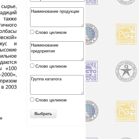
сырье,
радиций
 также
гичного
колбасы
Слово целиком
ской»
вкус и
ысокие
бильное
даются
Слово целиком
ы «100
000»,
призом
в 2003
Слово целиком
»