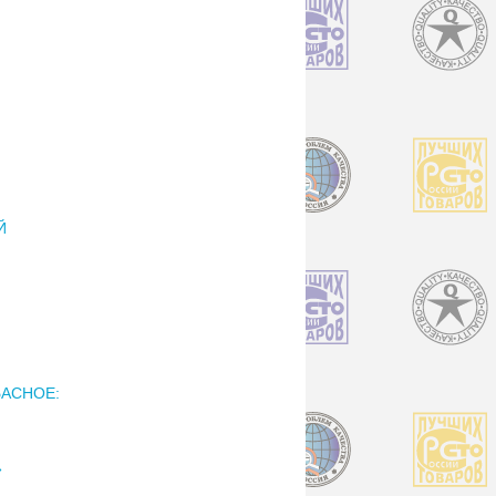
Й
АСНОЕ:
»