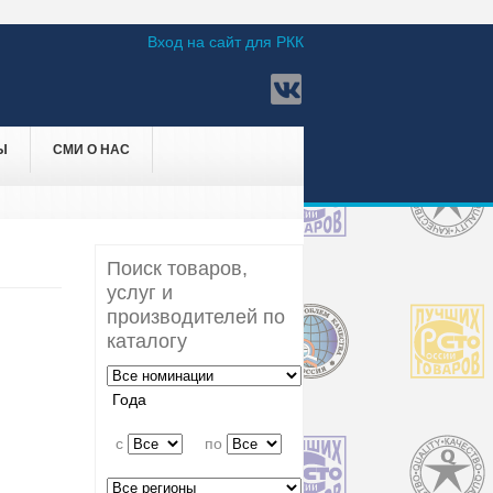
Вход на сайт для РКК
Ы
СМИ О НАС
Поиск товаров,
услуг и
производителей по
каталогу
Года
c
по