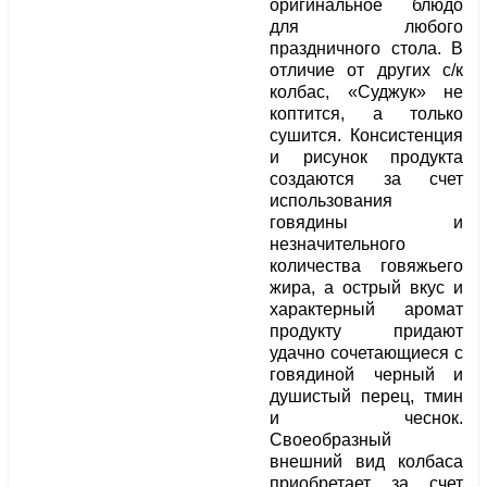
оригинальное блюдо
для любого
праздничного стола. В
отличие от других с/к
колбас, «Суджук» не
коптится, а только
сушится. Консистенция
и рисунок продукта
создаются за счет
использования
говядины и
незначительного
количества говяжьего
жира, а острый вкус и
характерный аромат
продукту придают
удачно сочетающиеся с
говядиной черный и
душистый перец, тмин
и чеснок.
Своеобразный
внешний вид колбаса
приобретает за счет