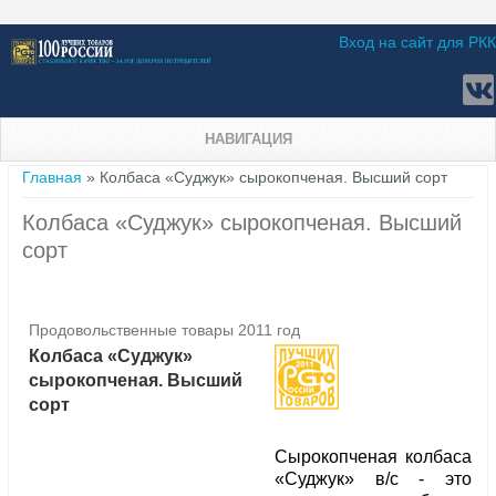
Вход на сайт для РКК
НАВИГАЦИЯ
Вы здесь
Главная
» Колбаса «Суджук» сырокопченая. Высший сорт
Колбаса «Суджук» сырокопченая. Высший
сорт
Продовольственные товары 2011 год
Колбаса «Суджук»
сырокопченая. Высший
сорт
Сырокопченая колбаса
«Суджук» в/с - это